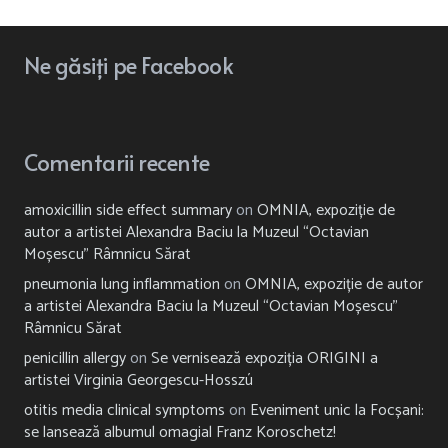
Ne
găsiți
pe Facebook
Comentarii recente
amoxicillin side effect summary
on
OMNIA, expoziție de
autor a artistei Alexandra Baciu la Muzeul “Octavian
Moșescu” Râmnicu Sărat
pneumonia lung inflammation
on
OMNIA, expoziție de autor
a artistei Alexandra Baciu la Muzeul “Octavian Moșescu”
Râmnicu Sărat
penicillin allergy
on
Se vernisează expoziția ORIGINI a
artistei Virginia Georgescu-Hosszú
otitis media clinical symptoms
on
Eveniment unic la Focșani:
se lansează albumul omagial Franz Koroschetz!