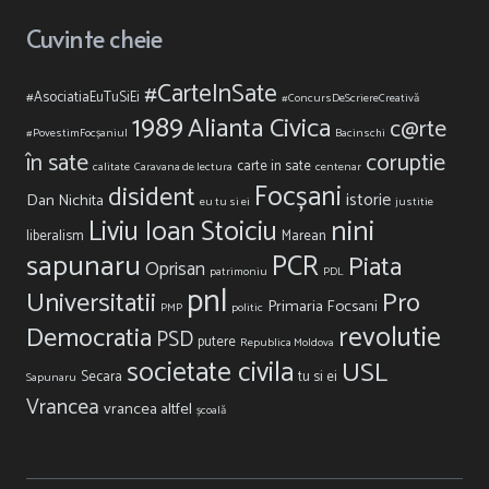
Cuvinte cheie
#CarteInSate
#AsociatiaEuTuSiEi
#ConcursDeScriereCreativă
1989
Alianta Civica
c@rte
#PovestimFocșaniul
Bacinschi
în sate
coruptie
carte in sate
calitate
Caravana de lectura
centenar
Focșani
disident
istorie
Dan Nichita
eu tu si ei
justitie
nini
Liviu Ioan Stoiciu
liberalism
Marean
sapunaru
PCR
Piata
Oprisan
patrimoniu
PDL
pnl
Universitatii
Pro
Primaria Focsani
PMP
politic
revolutie
Democratia
PSD
putere
Republica Moldova
societate civila
USL
Secara
tu si ei
Sapunaru
Vrancea
vrancea altfel
școală