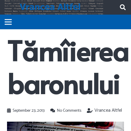
Tămîierea
baronului
Vrancea Altfel
September 23, 2013
No Comments