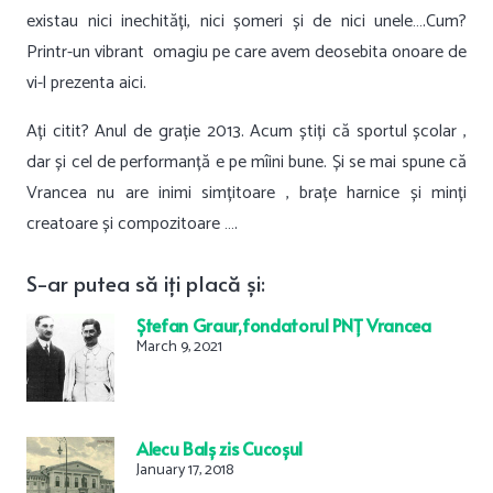
existau nici inechități, nici șomeri și de nici unele….Cum?
Printr-un vibrant omagiu pe care avem deosebita onoare de
vi-l prezenta aici.
Ați citit? Anul de grație 2013. Acum știți că sportul școlar ,
dar și cel de performanță e pe mîini bune. Și se mai spune că
Vrancea nu are inimi simțitoare , brațe harnice și minți
creatoare și compozitoare ….
S-ar
putea
să
iți
placă
și
:
Ștefan Graur,fondatorul PNȚ Vrancea
March 9, 2021
Alecu Balș zis Cucoșul
January 17, 2018