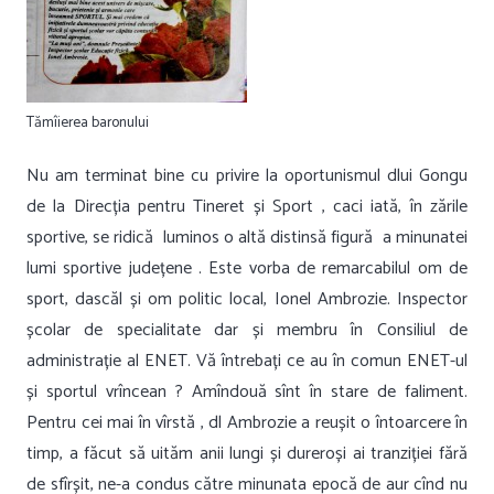
Tămîierea baronului
Nu am terminat bine cu privire la oportunismul dlui Gongu
de la Direcția pentru Tineret și Sport , caci iată, în zările
sportive, se ridică luminos o altă distinsă figură a minunatei
lumi sportive județene . Este vorba de remarcabilul om de
sport, dascăl și om politic local, Ionel Ambrozie. Inspector
școlar de specialitate dar și membru în Consiliul de
administrație al ENET. Vă întrebați ce au în comun ENET-ul
și sportul vrîncean ? Amîndouă sînt în stare de faliment.
Pentru cei mai în vîrstă , dl Ambrozie a reușit o întoarcere în
timp, a făcut să uităm anii lungi și dureroși ai tranziției fără
de sfîrșit, ne-a condus către minunata epocă de aur cînd nu