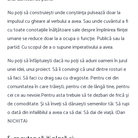
Nu poți să construiești unde conștiința pulsează doar la
impulsul cu gheare al verbului a avea. Sau unde cuvântul a fi
cu toate conotațiile înălțătoare sale despre împlinirea ființei
umane se reduce doar la a ocupa o funcție. Publică sau la
partid. Cu scopul de a o supune imperativului a avea.
Nu poți să înfăptuiești dacă nu poți să aduni oameni în jurul
unei idei, unui proiect. Să îi convingi că unul dintre rosturi e
să faci. Să faci cu drag sau cu dragoste. Pentru cei din
comunitatea în care trăiești, pentru cei de lângă tine, pentru
cei ce au nevoie.Pentru asta trebuie să te dezbari de frică și
de comoditate. Și să înveți să dăruiești semenilor tăi. Să rupi
o dată din infailibilul a avea ca să dai. Să dai de viață. (Dan
NICHITA)
S-ar
putea
să
iți
placă
și
: