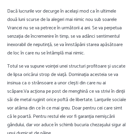
Dacă lucrurile vor decurge în același mod ca în ultimele
două luni scurse de la alegeri mai nimic nou sub soarele
Vrancei nu se va petrece în următorii 4 ani. Se va perpetua
senzația de încremenire în timp, se va adânci sentimentul
inexorabil de neputință, se va înnstăpâni starea apăsătoare
de loc în care nu se întâmplă mai nimic.
Totul se va supune voinței unei structuri profitoare și uscate
de lipsa oricărui strop de viață. Dominația acesteia se va
insinua ca o strânsoare a unor clești din care nu ai
scăpare.Va acționa pe post de menghină ce va strivi în dinții
săi de metal ruginit orice poftă de libertate. Lanțurile sociale
vor atârna din ce în ce mai greu. Doar pentru cei care simt
că le poartă. Pentru restul ele vor fi garanția nemișcării
gândului, dar vor aduce în schimb bucuria chezașului sigur al
unui dumicat de pâine.