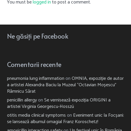
You must be
logged in
to post a comment.
Ne
găsiți
pe Facebook
Comentarii recente
pneumonia lung inflammation
on
OMNIA, expoziție de autor
a artistei Alexandra Baciu la Muzeul “Octavian Moșescu”
Râmnicu Sărat
penicillin allergy
on
Se vernisează expoziția ORIGINI a
artistei Virginia Georgescu-Hosszú
otitis media clinical symptoms
on
Eveniment unic la Focșani:
se lansează albumul omagial Franz Koroschetz!
amoxicillin interaction safety
on
Un festival unic în România