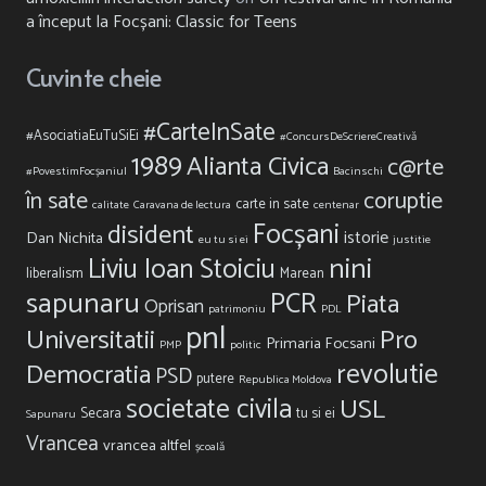
a început la Focșani: Classic for Teens
Cuvinte cheie
#CarteInSate
#AsociatiaEuTuSiEi
#ConcursDeScriereCreativă
1989
Alianta Civica
c@rte
#PovestimFocșaniul
Bacinschi
în sate
coruptie
carte in sate
calitate
Caravana de lectura
centenar
Focșani
disident
istorie
Dan Nichita
eu tu si ei
justitie
nini
Liviu Ioan Stoiciu
liberalism
Marean
sapunaru
PCR
Piata
Oprisan
patrimoniu
PDL
pnl
Universitatii
Pro
Primaria Focsani
PMP
politic
revolutie
Democratia
PSD
putere
Republica Moldova
societate civila
USL
Secara
tu si ei
Sapunaru
Vrancea
vrancea altfel
școală