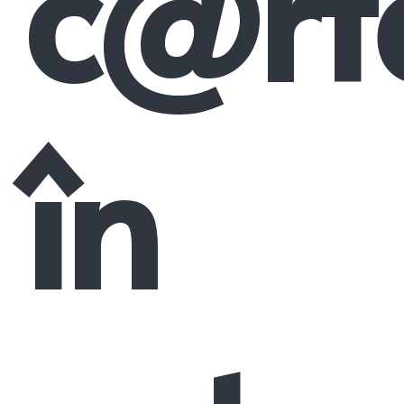
c@rt
în