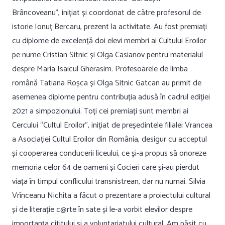
Brâncoveanu”, inițiat și coordonat de către profesorul de
istorie Ionuț Bercaru, prezent la activitate. Au fost premiați
cu diplome de excelență doi elevi membri ai Cultului Eroilor
pe nume Cristian Sitnic și Olga Casianov pentru materialul
despre Maria Isaicul Gherasim. Profesoarele de limba
română Tatiana Roșca și Olga Sitnic Gatcan au primit de
asemenea diplome pentru contribuția adusă în cadrul ediției
2021 a simpozionului. Toți cei premiați sunt membri ai
Cercului “Cultul Eroilor”, inițiat de președintele filialei Vrancea
a Asociației Cultul Eroilor din România, desigur cu acceptul
și cooperarea conducerii liceului, ce și-a propus să onoreze
memoria celor 64 de oameni și Cocieri care și-au pierdut
viața în timpul conflicului transnistrean, dar nu numai. Silvia
Vrînceanu Nichita a făcut o prezentare a proiectului cultural
și de literație c@rte în sate și le-a vorbit elevilor despre
importanța cititului și a voluntariatului cultural. Am pășit cu