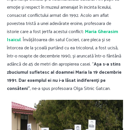
emoție și respect în muzeul amenajat în incinta liceului,
consacrat conflictului armat din 1992. Acolo am aflat
povestea tristă a unei adevărate eroine, profesoara de
istorie care a fost jertfa acestui conflict:
Maria Gherasim
Isaicul
. Învățătoarea din satul Cocieri, care pleca și se
întorcea de la școală purtând cu ea tricolorul, a fost ucisă,
într-o noapte de decembrie 1990, și aruncată într-o fântână
adâncă de 45 de metri din apropierea casei. “
Așa s-a stins
zbuciumul sufletesc al doamnei Maria la 19 decembrie
1991. Dar exemplul ei nu i-a lăsat indiferenți pe
consăteni”
, ne-a spus profesoara Olga Sitnic Gatcan.