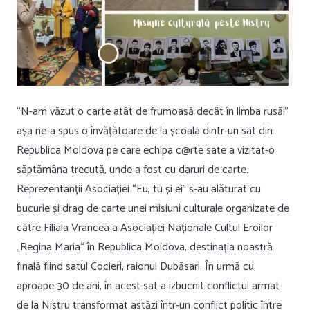
“N-am văzut o carte atât de frumoasă decât în limba rusă!”
așa ne-a spus o învățătoare de la școala dintr-un sat din
Republica Moldova pe care echipa c@rte sate a vizitat-o
săptămâna trecută, unde a fost cu daruri de carte.
Reprezentanții Asociației “Eu, tu și ei” s-au alăturat cu
bucurie și drag de carte unei misiuni culturale organizate de
către Filiala Vrancea a Asociației Naționale Cultul Eroilor
„Regina Maria“ în Republica Moldova, destinația noastră
finală fiind satul Cocieri, raionul Dubăsari. În urmă cu
aproape 30 de ani, în acest sat a izbucnit conflictul armat
de la Nistru transformat astăzi într-un conflict politic între