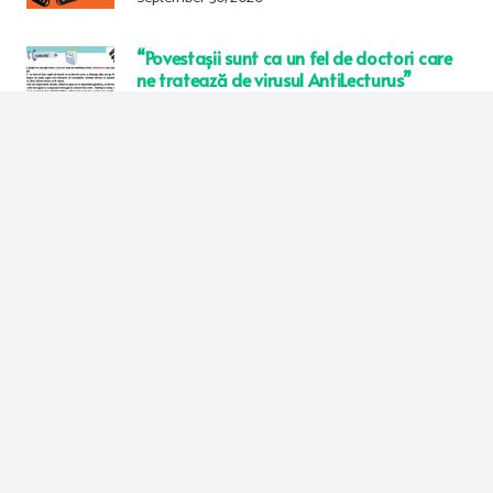
“Povestașii sunt ca un fel de doctori care
ne tratează de virusul AntiLecturus”
October 29, 2020
“Nu trebuie să judec o carte după numele
său sau chiar după copertă”
October 31, 2020
Prietenii lui Cărțilă fac și recomandări de
carte
October 25, 2020