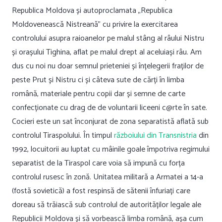
Republica Moldova și autoproclamata „Republica
Moldovenească Nistreană” cu privire la exercitarea
controlului asupra raioanelor pe malul stâng al râului Nistru
și orașului Tighina, aflat pe malul drept al aceluiași râu. Am
dus cu noi nu doar semnul prieteniei și înțelegerii fraților de
peste Prut și Nistru ci și câteva sute de cărți în limba
română, materiale pentru copii dar și semne de carte
confecționate cu drag de de voluntarii liceeni c@rte în sate.
Cocieri este un sat înconjurat de zona separatistă aflată sub
controlul Tiraspolului. În timpul
războiului din Transnistria
din
1992, locuitorii au luptat cu mâinile goale împotriva regimului
separatist de la Tiraspol care voia să impună cu forța
controlul rusesc în zonă. Unitatea militară a Armatei a 14-a
(fostă sovietică) a fost respinsă de sătenii înfuriați care
doreau să trăiască sub controlul de autorităților legale ale
Republicii Moldova și să vorbească limba română, așa cum