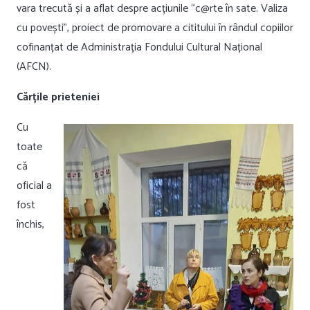
vara trecută și a aflat despre acțiunile “c@rte în sate. Valiza
cu povești”, proiect de promovare a cititului în rândul copiilor
cofinanțat de Administrația Fondului Cultural Național
(AFCN).
Cărțile prieteniei
Cu
toate
că
oficial a
fost
închis,