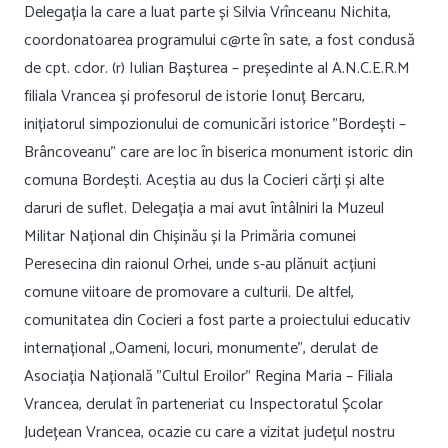
Delegația la care a luat parte și Silvia Vrînceanu Nichita,
coordonatoarea programului c@rte în sate, a fost condusă
de cpt. cdor. (r) Iulian Bașturea – președinte al A.N.C.E.R.M
filiala Vrancea și profesorul de istorie Ionuț Bercaru,
inițiatorul simpozionului de comunicări istorice ”Bordești –
Brâncoveanu” care are loc în biserica monument istoric din
comuna Bordești. Aceștia au dus la Cocieri cărți și alte
daruri de suflet. Delegația a mai avut întâlniri la Muzeul
Militar Național din Chișinău și la Primăria comunei
Peresecina din raionul Orhei, unde s-au plănuit acțiuni
comune viitoare de promovare a culturii. De altfel,
comunitatea din Cocieri a fost parte a proiectului educativ
internațional „Oameni, locuri, monumente”, derulat de
Asociația Națională ”Cultul Eroilor” Regina Maria – Filiala
Vrancea, derulat în parteneriat cu Inspectoratul Școlar
Județean Vrancea, ocazie cu care a vizitat județul nostru