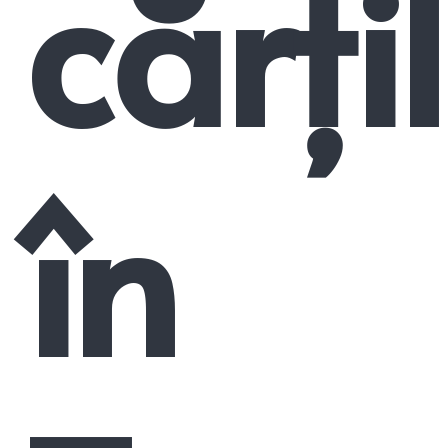
cărți
în