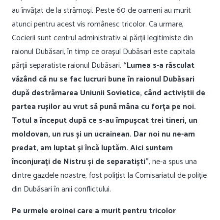
au învățat de la strămoși. Peste 60 de oameni au murit
atunci pentru acest vis românesc tricolor. Ca urmare,
Cocierii sunt centrul administrativ al părții legitimiste din
raionul Dubăsari, în timp ce orașul Dubăsari
este capitala
părții separatiste raionul Dubăsari.
“Lumea s-a răsculat
văzând că nu se fac lucruri bune în raionul Dubăsari
după destrămarea Uniunii Sovietice, când activiștii de
partea rușilor au vrut să pună mâna cu forța pe noi.
Totul a început după ce s-au împușcat trei tineri, un
moldovan, un rus și un ucrainean. Dar noi nu ne-am
predat, am luptat și încă luptăm. Aici suntem
înconjurați de Nistru și de separatiști”
, ne-a spus una
dintre gazdele noastre, fost polițist la Comisariatul de poliție
din Dubăsari în anii conflictului.
Pe urmele eroinei care a murit pentru tricolor