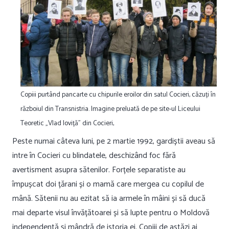
Copiii purtând pancarte cu chipurile eroilor din satul Cocieri, căzuți în
războiul din Transnistria. Imagine preluată de pe site-ul Liceului
Teoretic „Vlad Ioviță” din Cocieri,
Peste numai câteva luni, pe 2 martie 1992, gardiștii aveau să
intre în Cocieri cu blindatele, deschizând foc fără
avertisment asupra sătenilor. Forțele separatiste au
împușcat doi țărani și o mamă care mergea cu copilul de
mână. Sătenii nu au ezitat să ia armele în mâini și să ducă
mai departe visul învățătoarei și să lupte pentru o Moldovă
independentă și mândră de istoria ei. Copiii de astăzi ai