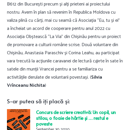
B612 din București precum și alți prieteni ai proiectului
nostru. Avem în plan să revenim în Republica Moldova cu
valiza plină cu cărți, mai cu seamă că Asociația “Eu, tu și ei”
a încheiat un acord de cooperare pentru anul 2022 cu
Asociația Obștească “La Via” din Chișinău pentru un proiect
de promovare a culturii române scrise. Două voluntare din
Chișinău, Anastasia Paraschiv și Corina Leahu, au participat
vara trecută la acțiunile caravanei de lectură c@rte în sate în
satele din munții Vrancei pentru a se familiariza cu
activitățile derulate de voluntarii povestași. (
Silvia
Vrînceanu Nichita
)
S-ar
putea
să
iți
placă
și
:
Concurs de scriere creativă: Un copil, un
stilou, o foaie de hârtie și … restul e
poveste
September 30, 2020