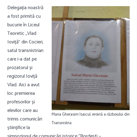
Delegația noastră
a fost primită cu
bucurie în Liceul
Teoretic „Vlad
Ioviță” din Cocieri,
satul transnistrian
care i-a dat pe
prozatorul și
regizorul Ioviță
Vlad. Aici a avut
loc premierea
profesorilor și
elevilor care au
Maria Gherasim Isaicul, eroină a războiului din
trimis comunicări
Transnistria
științifice la
simpozionul de comunicări istorice ”Bordești –