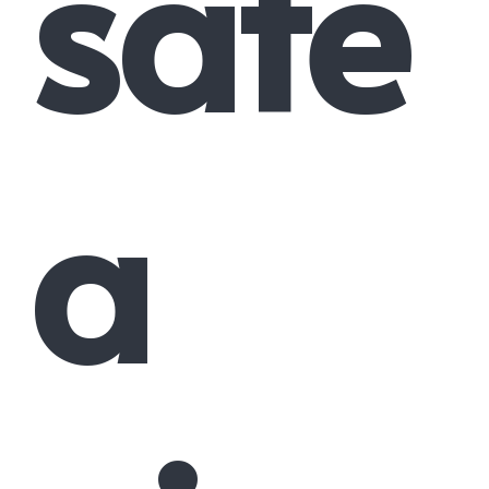
sate
a