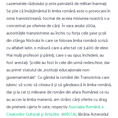
cazematele războiului și este patrulată de militari înarmați.
Se știe că învățământul în limba română este o provocare în
zona transnistreană, tocmai de aceea misiunea noastră s-a
concentrat pe oferirea de cărți. În vara anului 2004,
autoritățile transnistrene au închis cu forța cele șase școli
din stânga Nistrului în care se folosea limba română scrisă
cu alfabet latin, o măsură care a afectat cei 3.400 de elevi.
Mai mulți profesori și părinți, care s-au opus închiderii, au
fost arestați. Școlile au fost în cele din urmă redeschise, dar
au primit statutul de „instituții educaționale non-
guvernamentale”. Cu gândul la românii din Transnistria care
iubesc să scrie, să citească și să gândească în limba română,
dar și la cei 12 milioane de români din afara României ce nu
au acces la limba maternă, am strâns cărți oferite cu drag
de prietenii c@rte în sate, respectiv
Asociația Română a
Creatorilor Culturali și Artiștilor
(
ARCCA)
, librăria Asteroidul