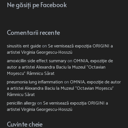
Ne
găsiți
pe Facebook
Comentarii recente
sinusitis ent guide
on
Se vernisează expoziția ORIGINI a
artistei Virginia Georgescu-Hosszú
amoxicillin side effect summary
on
OMNIA, expoziție de
autor a artistei Alexandra Baciu la Muzeul “Octavian
Moșescu” Râmnicu Sărat
pneumonia lung inflammation
on
OMNIA, expoziție de autor
a artistei Alexandra Baciu la Muzeul “Octavian Moșescu”
Râmnicu Sărat
penicillin allergy
on
Se vernisează expoziția ORIGINI a
artistei Virginia Georgescu-Hosszú
Cuvinte cheie