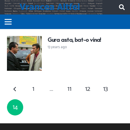
Gura asta, bat-o vina!
13 years ago
1
…
11
12
13
14