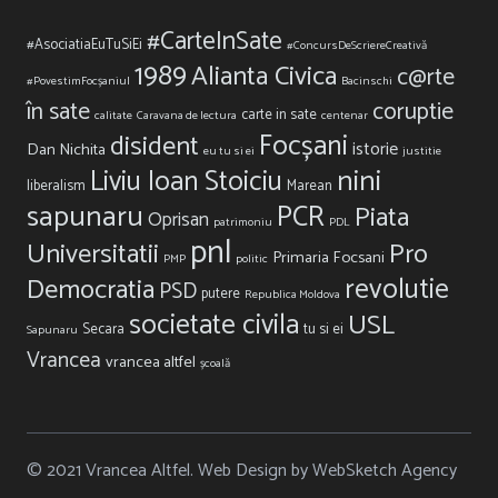
#CarteInSate
#AsociatiaEuTuSiEi
#ConcursDeScriereCreativă
1989
Alianta Civica
c@rte
#PovestimFocșaniul
Bacinschi
în sate
coruptie
carte in sate
calitate
Caravana de lectura
centenar
Focșani
disident
istorie
Dan Nichita
eu tu si ei
justitie
nini
Liviu Ioan Stoiciu
liberalism
Marean
sapunaru
PCR
Piata
Oprisan
patrimoniu
PDL
pnl
Universitatii
Pro
Primaria Focsani
PMP
politic
revolutie
Democratia
PSD
putere
Republica Moldova
societate civila
USL
Secara
tu si ei
Sapunaru
Vrancea
vrancea altfel
școală
© 2021 Vrancea Altfel. Web Design by WebSketch Agency