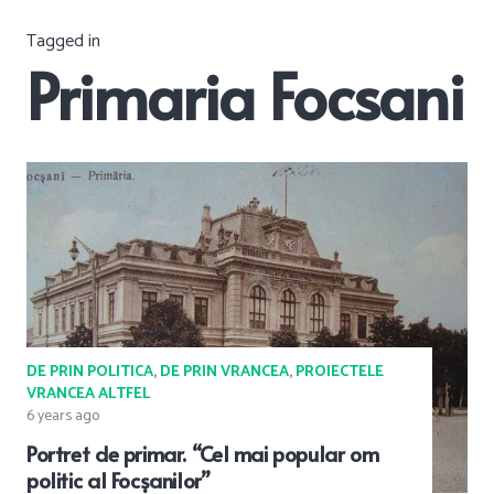
Tagged in
Primaria Focsani
DE PRIN POLITICA
,
DE PRIN VRANCEA
,
PROIECTELE
VRANCEA ALTFEL
6 years ago
Portret de primar. “Cel mai popular om
politic al Focșanilor”