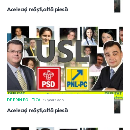
Aceleași măști,altă piesă
DE PRIN POLITICA
12 years ago
Aceleași măști,altă piesă