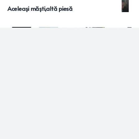
Aceleași măști,altă piesă
DE PRIN POLITICA
12 years ago
Aceleași măști,altă piesă