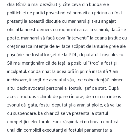
dna Bîznă a mai dezvăluit și cîte ceva din budoarele
politichiei de partid povestind că primarii cu pricina au fost
prezenți la această discuție cu marinarul și s-au angajat
oficial la acest demers cu rugămintea ca, la schimb, dacă se
poate, marinarul să facă ceva “intervenții” la coana justiție cu
creștineasca intenție de a-l face scăpat de lanțurile grele ale
pușcăriei pe fostul lor șef de la PDL, deputatul Trășculescu.
Să mai menționăm că de față la posibilul “troc” a fost și
inculpatul, condamnat la acea oră în primă instanță 7 ani
închisoare, însoțit de avocatul său, -ce coincidență?- nimeni
altul decît avocatul personal al fostului șef de stat. După
acest fructuos schimb de păreri în oraș deja circula intens
zvonul că, gata, fostul deputat și-a aranjat ploile, că va lua
cu suspendare, ba chiar că se va prezenta la startul
competiției electorale. Fanii-răspîndaci nu țineau cont că
unul din complicii executanți ai fostului parlamentar a