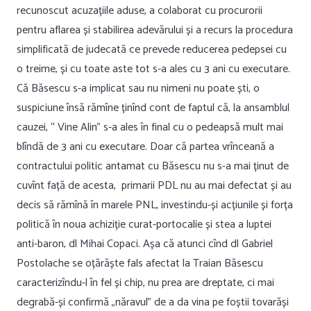
recunoscut acuzațiile aduse, a colaborat cu procurorii
pentru aflarea și stabilirea adevărului și a recurs la procedura
simplificată de judecată ce prevede reducerea pedepsei cu
o treime, și cu toate aste tot s-a ales cu 3 ani cu executare.
Că Băsescu s-a implicat sau nu nimeni nu poate ști, o
suspiciune însă rămîne ținînd cont de faptul că, la ansamblul
cauzei, “ Vine Alin” s-a ales în final cu o pedeapsă mult mai
blîndă de 3 ani cu executare. Doar că partea vrînceană a
contractului politic antamat cu Băsescu nu s-a mai ținut de
cuvînt față de acesta, primarii PDL nu au mai defectat și au
decis să rămînă în marele PNL, investindu-și acțiunile și forța
politică în noua achiziție curat-portocalie și stea a luptei
anti-baron, dl Mihai Copaci. Așa că atunci cînd dl Gabriel
Postolache se oțărăște fals afectat la Traian Băsescu
caracterizîndu-l în fel și chip, nu prea are dreptate, ci mai
degrabă-și confirmă „năravul” de a da vina pe foștii tovarăși