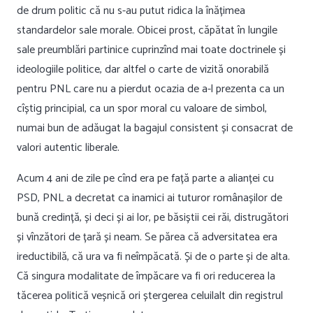
de drum politic că nu s-au putut ridica la înățimea
standardelor sale morale. Obicei prost, căpătat în lungile
sale preumblări partinice cuprinzînd mai toate doctrinele și
ideologiile politice, dar altfel o carte de vizită onorabilă
pentru PNL care nu a pierdut ocazia de a-l prezenta ca un
cîștig principial, ca un spor moral cu valoare de simbol,
numai bun de adăugat la bagajul consistent și consacrat de
valori autentic liberale.
Acum 4 ani de zile pe cînd era pe față parte a alianței cu
PSD, PNL a decretat ca inamici ai tuturor românașilor de
bună credință, și deci și ai lor, pe băsiștii cei răi, distrugători
și vînzători de țară și neam. Se părea că adversitatea era
ireductibilă, că ura va fi neîmpăcată. Și de o parte și de alta.
Că singura modalitate de împăcare va fi ori reducerea la
tăcerea politică veșnică ori ștergerea celuilalt din registrul