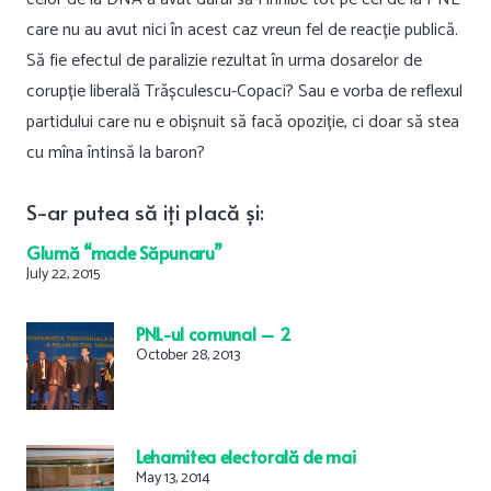
care nu au avut nici în acest caz vreun fel de reacție publică.
Să fie efectul de paralizie rezultat în urma dosarelor de
corupție liberală Trășculescu-Copaci? Sau e vorba de reflexul
partidului care nu e obișnuit să facă opoziție, ci doar să stea
cu mîna întinsă la baron?
S-ar
putea
să
iți
placă
și
:
Glumă “made Săpunaru”
July 22, 2015
PNL-ul comunal – 2
October 28, 2013
Lehamitea electorală de mai
May 13, 2014