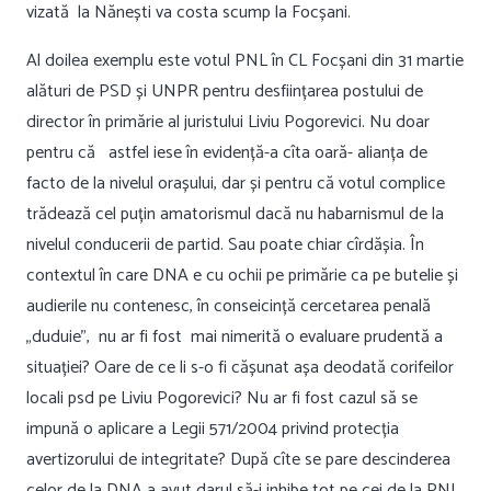
vizată la Nănești va costa scump la Focșani.
Al doilea exemplu este votul PNL în CL Focșani din 31 martie
alături de PSD și UNPR pentru desființarea postului de
director în primărie al juristului Liviu Pogorevici. Nu doar
pentru că astfel iese în evidență-a cîta oară- alianța de
facto de la nivelul orașului, dar și pentru că votul complice
trădează cel puțin amatorismul dacă nu habarnismul de la
nivelul conducerii de partid. Sau poate chiar cîrdășia. În
contextul în care DNA e cu ochii pe primărie ca pe butelie și
audierile nu contenesc, în conseicință cercetarea penală
„duduie”, nu ar fi fost mai nimerită o evaluare prudentă a
situației? Oare de ce li s-o fi cășunat așa deodată corifeilor
locali psd pe Liviu Pogorevici? Nu ar fi fost cazul să se
impună o aplicare a Legii 571/2004 privind protecția
avertizorului de integritate? După cîte se pare descinderea
celor de la DNA a avut darul să-i inhibe tot pe cei de la PNL