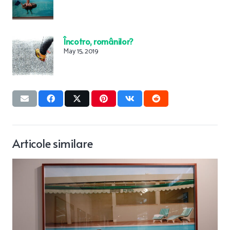
Încotro, românilor?
May 15, 2019
Articole similare
Primăria a reangajat Sotirexul să termine ac
pe care le-a abandonat