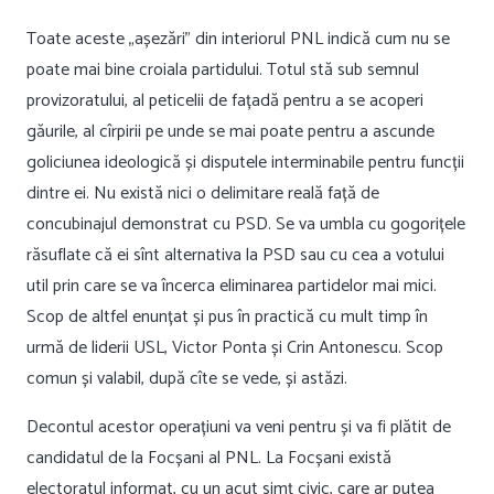
Toate aceste „așezări” din interiorul PNL indică cum nu se
poate mai bine croiala partidului. Totul stă sub semnul
provizoratului, al peticelii de fațadă pentru a se acoperi
găurile, al cîrpirii pe unde se mai poate pentru a ascunde
goliciunea ideologică și disputele interminabile pentru funcții
dintre ei. Nu există nici o delimitare reală față de
concubinajul demonstrat cu PSD. Se va umbla cu gogorițele
răsuflate că ei sînt alternativa la PSD sau cu cea a votului
util prin care se va încerca eliminarea partidelor mai mici.
Scop de altfel enunțat și pus în practică cu mult timp în
urmă de liderii USL, Victor Ponta și Crin Antonescu. Scop
comun și valabil, după cîte se vede, și astăzi.
Decontul acestor operațiuni va veni pentru și va fi plătit de
candidatul de la Focșani al PNL. La Focșani există
electoratul informat, cu un acut simț civic, care ar putea