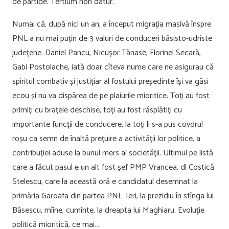
de partide. Tertium non datur.
Numai că, după nici un an, a început migrația masivă înspre
PNL a nu mai puțin de 3 valuri de conduceri băsisto-udriste
județene. Daniel Pancu, Nicușor Tănase, Florinel Secară,
Gabi Postolache, iată doar cîteva nume care ne asigurau că
spiritul combativ și justițiar al fostului președinte își va găsi
ecou și nu va dispărea de pe plaiurile mioritice. Toți au fost
primiți cu brațele deschise, toți au fost răsplătiți cu
importante funcții de conducere, la toți li s-a pus covorul
roșu ca semn de înaltă prețuire a activității lor politice, a
contribuției aduse la bunul mers al societății. Ultimul pe listă
care a făcut pasul e un alt fost șef PMP Vrancea, dl Costică
Stelescu, care la această oră e candidatul desemnat la
primăria Garoafa din partea PNL. Ieri, la prezidiu în stînga lui
Băsescu, mîine, cuminte, la dreapta lui Maghiaru. Evoluție
politică mioritică, ce mai…