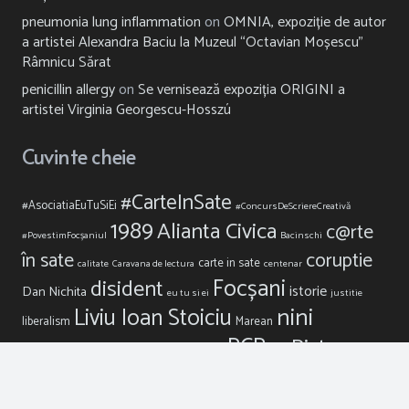
pneumonia lung inflammation
on
OMNIA, expoziție de autor
a artistei Alexandra Baciu la Muzeul “Octavian Moșescu”
Râmnicu Sărat
penicillin allergy
on
Se vernisează expoziția ORIGINI a
artistei Virginia Georgescu-Hosszú
Cuvinte cheie
#CarteInSate
#AsociatiaEuTuSiEi
#ConcursDeScriereCreativă
1989
Alianta Civica
c@rte
#PovestimFocșaniul
Bacinschi
în sate
coruptie
carte in sate
calitate
Caravana de lectura
centenar
Focșani
disident
istorie
Dan Nichita
eu tu si ei
justitie
nini
Liviu Ioan Stoiciu
liberalism
Marean
sapunaru
PCR
Piata
Oprisan
patrimoniu
PDL
pnl
Universitatii
Pro
Primaria Focsani
PMP
politic
revolutie
Democratia
PSD