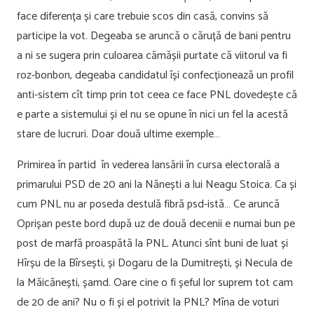
face diferența și care trebuie scos din casă, convins să
participe la vot. Degeaba se aruncă o căruță de bani pentru
a ni se sugera prin culoarea cămășii purtate că viitorul va fi
roz-bonbon, degeaba candidatul își confecționează un profil
anti-sistem cît timp prin tot ceea ce face PNL dovedește că
e parte a sistemului și el nu se opune în nici un fel la acestă
stare de lucruri. Doar două ultime exemple…
Primirea în partid în vederea lansării în cursa electorală a
primarului PSD de 20 ani la Nănești a lui Neagu Stoica. Ca și
cum PNL nu ar poseda destulă fibră psd-istă… Ce aruncă
Oprișan peste bord după uz de două decenii e numai bun pe
post de marfă proaspătă la PNL. Atunci sînt buni de luat și
Hîrșu de la Bîrsești, și Dogaru de la Dumitrești, și Necula de
la Măicănești, șamd. Oare cine o fi șeful lor suprem tot cam
de 20 de ani? Nu o fi și el potrivit la PNL? Mîna de voturi