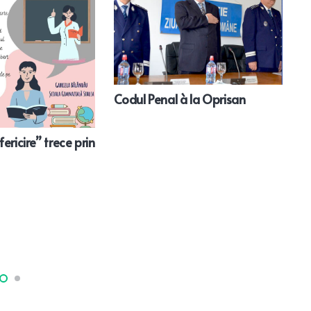
Codul Penal à la Oprisan
ericire” trece prin
L
P