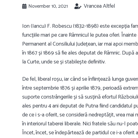
Vrancea Altfel
November 10, 2021
Ion (Iancu) F. Robescu (1832-1898) este excepția fami
funcțiile mari pe care Râmnicul le putea oferi. Înaint
Permanent al Consiliului Județean, iar mai apoi membr
în 1867 și 1869 să fie ales deputat de Râmnic. După a
la Curte, unde se și stabilește definitiv.
De fel, liberal roșu, iar când se înființează lunga guv
între septembrie 1876 și aprilie 1879, perioadă extrem 
suporte constrângerile și să susțină efortul Războiu
ales pentru 4 ani deputat de Putna fiind candidatul p
de ce i s-a oferit, se consideră nedreptățit, vrea mai
în interiorul taberei liberale. Nici fratele său nu-l poa
Încet, încet, se îndepărtează de partidul ce i-a oferit 