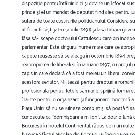
dispoziție pentru întâlnirile ei și devine un înfocat su
prinde și el un mandat de deputat fiind ales pentru j
suferă de toate cusururile politicianului. Consideră 
altfel ar fi câștigat-o (aprilie 1891) și lasă tabăra g
lăsa să-i scape doctorului Cattulescu care din indep
parlamentar. Este singurul nume mare care se apropie 
capete reușește să se aleagă în octombrie 1894 preș
reapropierea de liberali și, în ianuarie 1897, cu prețul
zapis în care declară că a fost mereu un liberal convin
acestora senator. Militează pentru drepturile români
profesională pentru fetele sărmane, sprijină formare
înainte pentru o organizare și funcționare modernă a a
Piața Unirii să nu se ruineze complet și să poată fi sa
cunoscute ca “domnișoarele milion”. La doar o lună d
București în hotelul Continental, răpus de mai multe 
biserica Sfântul Nicolae din Focșani, iar îngroparea se 