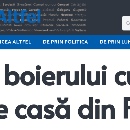
NCEA ALTFEL
DE PRIN POLITICA
DE PRIN LU
boierului c
 casă din 