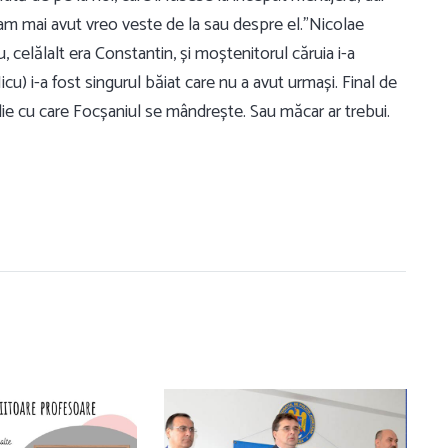
am mai avut vreo veste de la sau despre el.”Nicolae
u, celălalt era Constantin, și moștenitorul căruia i-a
Nicu) i-a fost singurul băiat care nu a avut urmași. Final de
ilie cu care Focșaniul se mândrește. Sau măcar ar trebui.