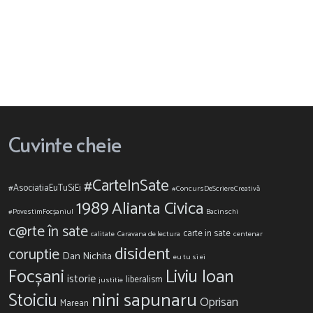
Cuvinte cheie
#CarteInSate
#AsociatiaEuTuSiEi
#ConcursDeScriereCreativă
1989
Alianta Civica
#PovestimFocșaniul
Bacinschi
c@rte în sate
carte in sate
calitate
Caravana de lectura
centenar
disident
coruptie
Dan Nichita
eu tu si ei
Focșani
Liviu Ioan
istorie
liberalism
justitie
nini sapunaru
Stoiciu
Oprisan
Marean