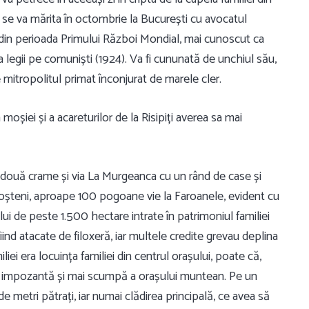
e, se va mărita în octombrie la București cu avocatul
 din perioada Primului Război Mondial, mai cunoscut ca
ra legii pe comuniști (1924). Va fi cununată de unchiul său,
de mitropolitul primat înconjurat de marele cler.
 moșiei și a acareturilor de la Risipiți averea sa mai
i două crame și via La Murgeanca cu un rând de case și
șteni, aproape 100 pogoane vie la Faroanele, evident cu
ui de peste 1.500 hectare intrate în patrimoniul familiei
fiind atacate de filoxeră, iar multele credite grevau deplina
iei era locuința familiei din centrul orașului, poate că,
i impozantă și mai scumpă a orașului muntean. Pe un
 metri pătrați, iar numai clădirea principală, ce avea să