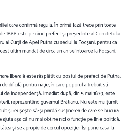
liei care confirmă regula. În primă fază trece prin toate
e de 1866 este pe rând prefect și președinte al Comitetului
u al Curții de Apel Putna cu sediul la Focșani, pentru ca
cest ultim mandat de circa un an se întoarce la Focșani,
ernare liberală este răsplătit cu postul de prefect de Putna,
de dificilă pentru nație, în care poporul a trebuit să
lui de Independență. Imediat după, din 5 mai 1879, este
uterii, reprezentând guvernul Brătianu. Nu este mulțumit
 mult și reușește să-și piardă susținerea de care se bucura
te ajuta așa că nu mai obține nici o funcție pe linie politică.
atâtea și se apropie de cercul opoziției. Își pune casa la