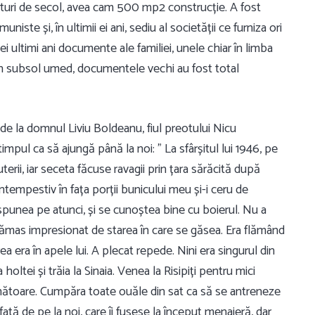
ferturi de secol, avea cam 500 mp2 construcție. A fost
omuniste și, în ultimii ei ani, sediu al societății ce furniza ori
acei ultimi ani documente ale familiei, unele chiar în limba
-un subsol umed, documentele vechi au fost total
 de la domnul Liviu Boldeanu, fiul preotului Nicu
pul ca să ajungă până la noi: ” La sfârșitul lui 1946, pe
uterii, iar seceta făcuse ravagii prin țara sărăcită după
empestiv în fața porții bunicului meu și-i ceru de
punea pe atunci, și se cunoștea bine cu boierul. Nu a
rămas impresionat de starea în care se găsea. Era flămând
ea era în apele lui. A plecat repede. Nini era singurul din
oltei și trăia la Sinaia. Venea la Risipiți pentru mici
ânătoare. Cumpăra toate ouăle din sat ca să se antreneze
 fată de pe la noi, care îi fusese la început menajeră, dar