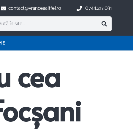
contact@vranceaaltfel.ro
0744.217.031
ME
u cea
Focșani