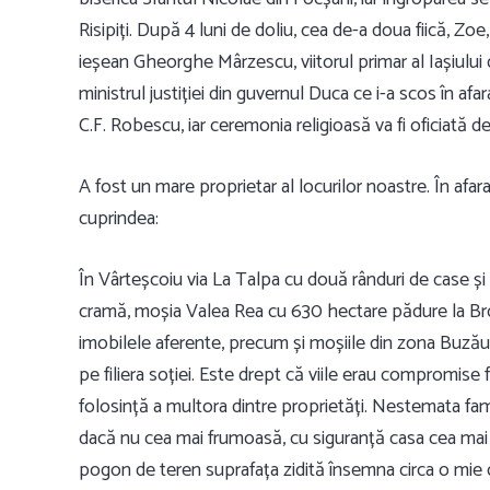
Risipiți. După 4 luni de doliu, cea de-a doua fiică, Zo
ieșean Gheorghe Mârzescu, viitorul primar al Iașiului
ministrul justiției din guvernul Duca ce i-a scos în afa
C.F. Robescu, iar ceremonia religioasă va fi oficiată 
A fost un mare proprietar al locurilor noastre. În afara
cuprindea:
În Vârteșcoiu via La Talpa cu două rânduri de case ș
cramă, moșia Valea Rea cu 630 hectare pădure la Bro
imobilele aferente, precum și moșiile din zona Buzăul
pe filiera soției. Este drept că viile erau compromise 
folosință a multora dintre proprietăți. Nestemata famil
dacă nu cea mai frumoasă, cu siguranță casa cea ma
pogon de teren suprafața zidită însemna circa o mie de