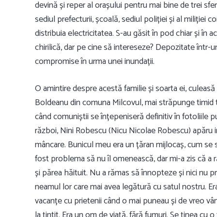
devină și reper al orașului pentru mai bine de trei s
sediul prefecturii, școală, sediul poliției și al miliției c
distribuia electricitatea. S-au găsit în pod chiar și în 
chirilică, dar pe cine să intereseze? Depozitate într
compromise în urma unei inundații.
O amintire despre acestă familie și soarta ei, culeasă
Boldeanu din comuna Milcovul, mai străpunge timid tim
când comuniștii se înțepeniseră definitiv în fotoliile p
război, Nini Robescu (Nicu Nicolae Robescu) apăru int
mâncare. Bunicul meu era un țăran mijlocaș, cum se s
fost problema să nu îl omenească, dar mi-a zis că a 
și părea hăituit. Nu a rămas să înnopteze și nici nu pr
neamul lor care mai avea legătură cu satul nostru. Era h
vacanțe cu prietenii când o mai puneau și de vreo v
la țintit. Era un om de viață, fără fumuri. Se ținea cu o