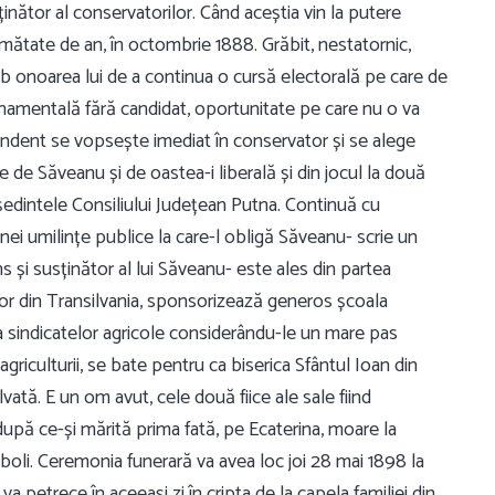
sținător al conservatorilor. Când aceștia vin la putere
umătate de an, în octombrie 1888. Grăbit, nestatornic,
sub onoarea lui de a continua o cursă electorală pe care de
uvernamentală fără candidat, oportunitate pe care nu o va
endent se vopsește imediat în conservator și se alege
de Săveanu și de oastea-i liberală și din jocul la două
edintele Consiliului Județean Putna. Continuă cu
 unei umilințe publice la care-l obligă Săveanu- scrie un
s și susținător al lui Săveanu- este ales din partea
lor din Transilvania, sponsorizează generos școala
a sindicatelor agricole considerându-le un mare pas
griculturii, se bate pentru ca biserica Sfântul Ioan din
lvată. E un om avut, cele două fiice ale sale fiind
upă ce-și mărită prima fată, pe Ecaterina, moare la
boli. Ceremonia funerară va avea loc joi 28 mai 1898 la
va petrece în aceeași zi în cripta de la capela familiei din