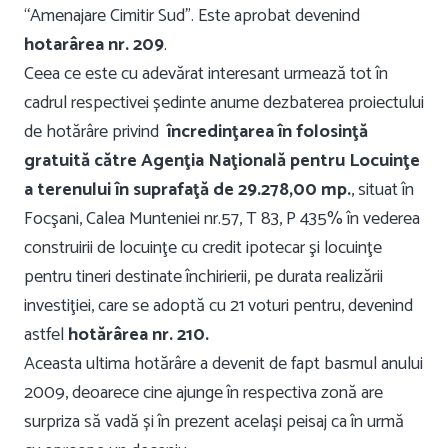
“Amenajare Cimitir Sud”. Este aprobat devenind
hotarârea nr. 209
.
Ceea ce este cu adevărat interesant urmează tot în
cadrul respectivei ședinte anume dezbaterea proiectului
de hotărâre privind
încredinţarea în folosinţă
gratuită către Agenţia Naţională pentru Locuinţe
a terenului în suprafaţă de 29.278,00 mp.
, situat în
Focşani, Calea Munteniei nr.57, T 83, P 435% în vederea
construirii de locuinţe cu credit ipotecar şi locuinţe
pentru tineri destinate închirierii, pe durata realizării
investiţiei, care se adoptă cu 21 voturi pentru, devenind
astfel
hotărârea nr. 210.
Aceasta ultima hotărâre a devenit de fapt basmul anului
2009, deoarece cine ajunge în respectiva zonă are
surpriza să vadă și în prezent același peisaj ca în urmă