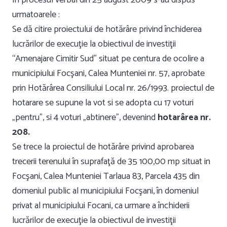
In procesul verbal din 25 august 2009 s-au dispus
urmatoarele :
Se dă citire proiectului de hotărâre privind închiderea
lucrărilor de execuţie la obiectivul de investiţii
“Amenajare Cimitir Sud” situat pe centura de ocolire a
municipiului Focşani, Calea Munteniei nr. 57, aprobate
prin Hotărârea Consiliului Local nr. 26/1993. proiectul de
hotarare se supune la vot si se adopta cu 17 voturi
„pentru”, si 4 voturi „abtinere”, devenind
hotarârea nr.
208.
Se trece la proiectul de hotărâre privind aprobarea
trecerii terenului în suprafaţă de 35 100,00 mp situat in
Focşani, Calea Munteniei Tarlaua 83, Parcela 435 din
domeniul public al municipiului Focşani, în domeniul
privat al municipiului Focani, ca urmare a închiderii
lucrărilor de execuţie la obiectivul de investiţii