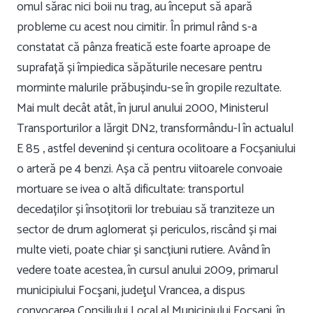
omul sărac nici boii nu trag, au început să apară
probleme cu acest nou cimitir. În primul rând s-a
constatat că pânza freatică este foarte aproape de
suprafață și împiedica săpăturile necesare pentru
morminte malurile prăbușindu-se în gropile rezultate.
Mai mult decât atât, în jurul anului 2000, Ministerul
Transporturilor a lărgit DN2, transformându-l în actualul
E 85 , astfel devenind și centura ocolitoare a Focșaniului
o arteră pe 4 benzi. Așa că pentru viitoarele convoaie
mortuare se ivea o altă dificultate:
transportul
decedaților și însoțitorii lor trebuiau să tranziteze un
sector de drum aglomerat și periculos, riscând și mai
multe vieti, poate chiar și sancțiuni rutiere. Având în
vedere toate acestea, în cursul anului 2009, primarul
municipiului Focşani, judeţul Vrancea, a dispus
convocarea Consiliului Local al Municipiului Focşani, în