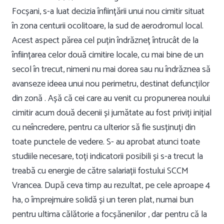
Focșani, s-a luat decizia înființării unui nou cimitir situat
în zona centurii ocolitoare, la sud de aerodromul local.
Acest aspect părea cel puțin îndrăzneț întrucât de la
înființarea celor două cimitire locale, cu mai bine de un
secol în trecut, nimeni nu mai dorea sau nu îndrăznea să
avanseze ideea unui nou perimetru, destinat defuncților
din zonă . Așă că cei care au venit cu propunerea noului
cimitir acum două decenii și jumătate au fost priviți inițial
cu neîncredere, pentru ca ulterior să fie susținuți din
toate punctele de vedere. S- au aprobat atunci toate
studiile necesare, toți indicatorii posibili și s-a trecut la
treabă cu energie de către salariații fostului SCCM
Vrancea. După ceva timp au rezultat, pe cele aproape 4
ha, o împrejmuire solidă și un teren plat, numai bun
pentru ultima călătorie a focșănenilor , dar pentru că la