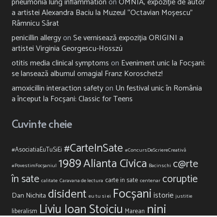
pneumonia lung inflammation
on
OMNIA, expoziție de autor
a artistei Alexandra Baciu la Muzeul “Octavian Moșescu”
Râmnicu Sărat
penicillin allergy
on
Se vernisează expoziția ORIGINI a
artistei Virginia Georgescu-Hosszú
otitis media clinical symptoms
on
Eveniment unic la Focșani:
se lansează albumul omagial Franz Koroschetz!
amoxicillin interaction safety
on
Un festival unic în România
a început la Focșani: Classic for Teens
Cuvinte cheie
#CarteInSate
#AsociatiaEuTuSiEi
#ConcursDeScriereCreativă
1989
Alianta Civica
c@rte
#PovestimFocșaniul
Bacinschi
în sate
coruptie
carte in sate
calitate
Caravana de lectura
centenar
Focșani
disident
istorie
Dan Nichita
eu tu si ei
justitie
nini
Liviu Ioan Stoiciu
liberalism
Marean