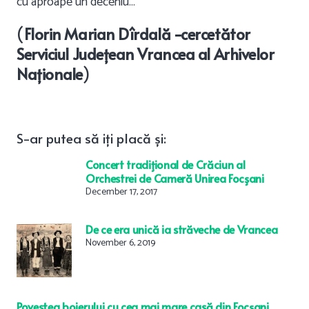
cu aproape un deceniu…
(
Florin Marian Dîrdală -cercetător
Serviciul Județean Vrancea al Arhivelor
Naționale
)
S-ar
putea
să
iți
placă
și
:
Concert tradiţional de Crăciun al
Orchestrei de Cameră Unirea Focşani
December 17, 2017
De ce era unică ia străveche de Vrancea
November 6, 2019
Povestea boierului cu cea mai mare casă din Focșani