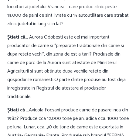
locuitori ai judetului Vrancea – care produc zilnic peste
13.000 de paini ce sint livrate cu 15 autoutilitare care strabat
zilnic judetul in lung si in lat?
Știati că…
Aurora Odobesti este cel mai important
producator de carne si “preparate traditionale din carne si
dupa retete vechi”, din zona de est a tarii? Produsele din
carne de porc de la Aurora sunt atestate de Ministerul
Agriculturii si sunt obtinute dupa vechile retete din
gospodariile romanesti.O parte dintre produse au fost deja
inregistrate in Registrul de atestare al produselor
traditionale.
Știați că …
Avicola Focsani produce carne de pasare inca din
1982? Produce cca 12.000 tone pe an, adica cca. 1000 tone
pe luna. Lunar, cca. 30 de tone de carne este exportata in
Austria- Germania- Franta. Produsele sub brandul “FERMA