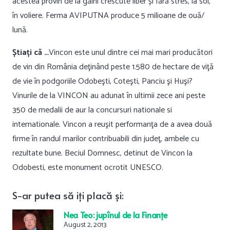
acestea provin de la găini crescute liber și fără stres, la sol,
în voliere. Ferma AVIPUTNA produce 5 milioane de ouă/
lună.
Știați că …
Vincon este unul dintre cei mai mari producători
de vin din România deţinând peste 1.580 de hectare de viţă
de vie în podgoriile Odobeşti, Coteşti, Panciu şi Huşi?
Vinurile de la VINCON au adunat în ultimii zece ani peste
350 de medalii de aur la concursuri nationale si
internationale. Vincon a reuşit performanţa de a avea două
firme în randul marilor contribuabili din judeţ, ambele cu
rezultate bune. Beciul Domnesc, detinut de Vincon la
Odobesti, este monument ocrotit UNESCO.
S-ar
putea
să
iți
placă
și
:
Nea Teo: jupînul de la Finanțe
August 2, 2013