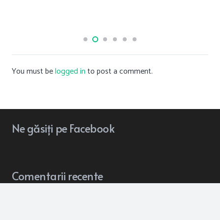
You must be
logged in
to post a comment.
Ne
găsiți
pe Facebook
Comentarii recente
pneumonia lung inflammation
on
OMNIA, expoziție de autor
a artistei Alexandra Baciu la Muzeul “Octavian Moșescu”