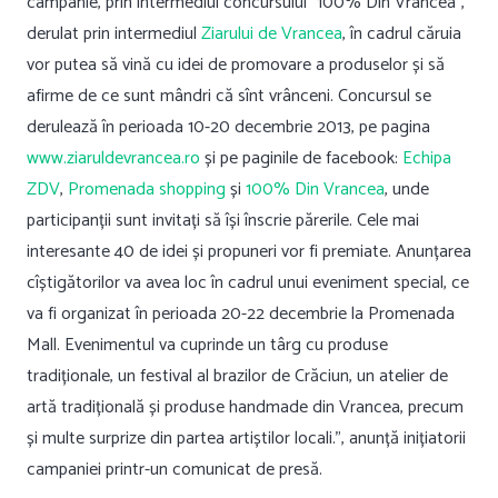
campanie, prin intermediul concursului ”100% Din Vrancea”,
derulat prin intermediul
Ziarului de Vrancea
, în cadrul căruia
vor putea să vină cu idei de promovare a produselor și să
afirme de ce sunt mândri că sînt vrânceni. Concursul se
derulează în perioada 10-20 decembrie 2013, pe pagina
www.ziaruldevrancea.ro
și pe paginile de facebook:
Echipa
ZDV
,
Promenada shopping
și
100% Din Vrancea
, unde
participanții sunt invitați să își înscrie părerile. Cele mai
interesante 40 de idei și propuneri vor fi premiate. Anunțarea
cîștigătorilor va avea loc în cadrul unui eveniment special, ce
va fi organizat în perioada 20-22 decembrie la Promenada
Mall. Evenimentul va cuprinde un târg cu produse
tradiționale, un festival al brazilor de Crăciun, un atelier de
artă tradițională și produse handmade din Vrancea, precum
și multe surprize din partea artiștilor locali.”, anunță inițiatorii
campaniei printr-un comunicat de presă.