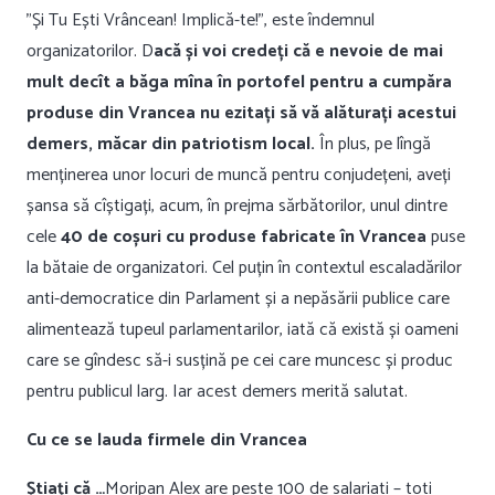
”Și Tu Ești Vrâncean! Implică-te!”, este îndemnul
organizatorilor. D
acă și voi credeți că e nevoie de mai
mult decît a băga mîna în portofel pentru a cumpăra
produse din Vrancea nu ezitați să vă alăturați acestui
demers, măcar din patriotism local.
În plus, pe lîngă
menținerea unor locuri de muncă pentru conjudețeni, aveți
șansa să cîștigați, acum, în prejma sărbătorilor, unul dintre
cele
40 de coșuri cu produse fabricate în Vrancea
puse
la bătaie de organizatori. Cel puțin în contextul escaladărilor
anti-democratice din Parlament și a nepăsării publice care
alimentează tupeul parlamentarilor, iată că există și oameni
care se gîndesc să-i susțină pe cei care muncesc și produc
pentru publicul larg. Iar acest demers merită salutat.
Cu ce se lauda firmele din Vrancea
Știați că …
Moripan Alex are peste 100 de salariati – toti