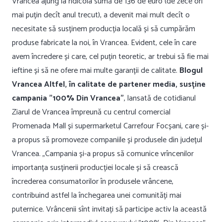
Vrancea ajung la ridicola sumă de 136 de euro (de zece ori
mai puțin decît anul trecut), a devenit mai mult decît o
necesitate să susținem producția locală și să cumpărăm
produse fabricate la noi, în Vrancea. Evident, cele în care
avem încredere și care, cel puțin teoretic, ar trebui să fie mai
ieftine și să ne ofere mai multe garanții de calitate.
B
logul
Vrancea Altfel, în calitate de partener media, susține
campania ”100% Din Vrancea”
, lansată de cotidianul
Ziarul de Vrancea împreună cu centrul comercial
Promenada Mall și supermarketul Carrefour Focșani, care și-
a propus să promoveze companiile și produsele din județul
Vrancea. „Campania și-a propus să comunice vrîncenilor
importanța susținerii producției locale și să crească
încrederea consumatorilor în produsele vrâncene,
contribuind astfel la închegarea unei comunități mai
puternice. Vrâncenii sînt invitați să participe activ la această