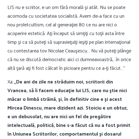
LIS nu e scriitor, e un om fără morală şi atât. Nu se poate
acomoda cu societatea socialistă. Avem de-a face cu un
nou proletcultism, cel al generaţiei 80 ce nu are nici o
acoperire estetică. Aţi început să simţiţi cu toţii asta între
timp şi ca să puteţi să supravieţuiţi ieşiţi pe plan internaţional
cu contestarea tov Nicolae Ceauşescu… Nu vă puteţi plânge
că nu se discută democratic aici ci dumneavoastră,…în orice
altă ţară aţi fi fost călcat în picioare pentru ce a-ţi făcut…”
X4
„De ani de zile ne străduim noi, scriitorii din
Vrancea, să îi facem educaţie lui LIS, care nu ştie nici
măcar o limbă străină, şi, în definitiv cine e şi acest
Mircea Dinescu, mare dizident azi. Stoiciu e un obtuz,
e un debusolat, nu are nici un fel de pregătire
intelectuală, politică, bine s-a făcut că nu a fost primit
în Uniunea Scriitorilor, comportamentul şi dosarul