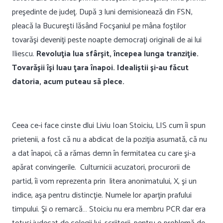
preşedinte de judeţ. După 3 luni demisionează din FSN,
pleacă la Bucureşti lăsând Focşaniul pe mâna foştilor
tovarăşi deveniţi peste noapte democraţi originali de ai lui
Iliescu.
Revoluţia lua sfârşit, începea lunga tranziţie.
Tovarăşii îşi luau ţara înapoi. Idealiştii şi-au făcut
datoria, acum puteau să plece.
Ceea ce-i face cinste dlui Liviu Ioan Stoiciu, LIS cum îi spun
prietenii, a fost că nu a abdicat de la poziţia asumată, că nu
a dat înapoi, că a rămas demn în fermitatea cu care şi-a
apărat convingerile. Culturnicii acuzatori, procurorii de
partid, îi vom reprezenta prin litera anonimatului, X, şi un
indice, aşa pentru distincţie. Numele lor aparţin prafului
timpului. Şi o remarcă… Stoiciu nu era membru PCR dar era