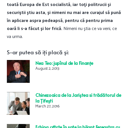
toată Europa de Est socialistă, iar toţi politrucii şi
securiştii ştiu asta, şi nimeni nu mai are curajul să pună
în aplicare aspra pedeapsă, pentru că pentru prima
oară li s-a făcut şi lor frică.
Nimeni nu ştia ce va veni, ce
va urma.
S-ar
putea
să
iți
placă
și
:
Nea Teo: jupînul de la Finanțe
August 2, 2013
Chinezoaica de la Jariștea si trădătorul de
la Țifești
March 27, 2016
Echipa c@rte în sate la bilanț: Fereastra cu