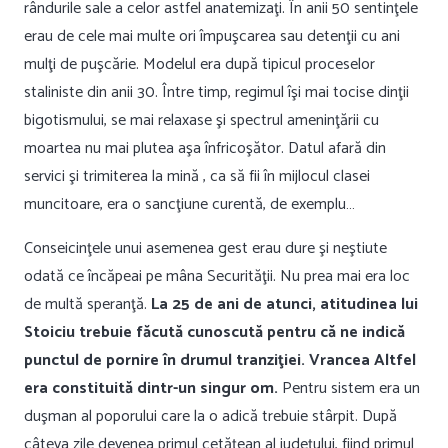
rândurile sale a celor astfel anatemizaţi. În anii 50 sentinţele
erau de cele mai multe ori împuşcarea sau detenţii cu ani
mulţi de puşcărie. Modelul era după tipicul proceselor
staliniste din anii 30. Între timp, regimul îşi mai tocise dinţii
bigotismului, se mai relaxase şi spectrul ameninţării cu
moartea nu mai plutea aşa înfricoşător. Datul afară din
servici şi trimiterea la mină , ca să fii în mijlocul clasei
muncitoare, era o sancţiune curentă, de exemplu…
Conseicinţele unui asemenea gest erau dure şi neştiute
odată ce încăpeai pe mâna Securităţii. Nu prea mai era loc
de multă speranţă.
La 25 de ani de atunci, atitudinea lui
Stoiciu trebuie făcută cunoscută pentru că ne indică
punctul de pornire în drumul tranziţiei. Vrancea Altfel
era constituită dintr-un singur om.
Pentru sistem era un
duşman al poporului care la o adică trebuie stârpit. După
câteva zile devenea primul cetăţean al judeţului, fiind primul