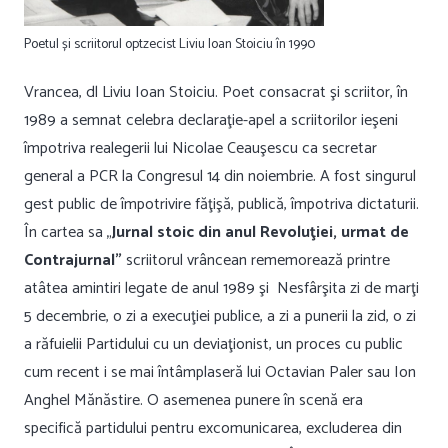
Poetul și scriitorul optzecist Liviu Ioan Stoiciu în 1990
Vrancea, dl Liviu Ioan Stoiciu. Poet consacrat şi scriitor, în
1989 a semnat celebra declaraţie-apel a scriitorilor ieşeni
împotriva realegerii lui Nicolae Ceauşescu ca secretar
general a PCR la Congresul 14 din noiembrie. A fost singurul
gest public de împotrivire făţişă, publică, împotriva dictaturii.
În cartea sa „
Jurnal stoic din anul Revoluţiei, urmat de
Contrajurnal”
scriitorul vrâncean rememorează printre
atâtea amintiri legate de anul 1989 şi Nesfârşita zi de marţi
5 decembrie, o zi a execuţiei publice, a zi a punerii la zid, o zi
a răfuielii Partidului cu un deviaţionist, un proces cu public
cum recent i se mai întâmplaseră lui Octavian Paler sau Ion
Anghel Mănăstire. O asemenea punere în scenă era
specifică partidului pentru excomunicarea, excluderea din