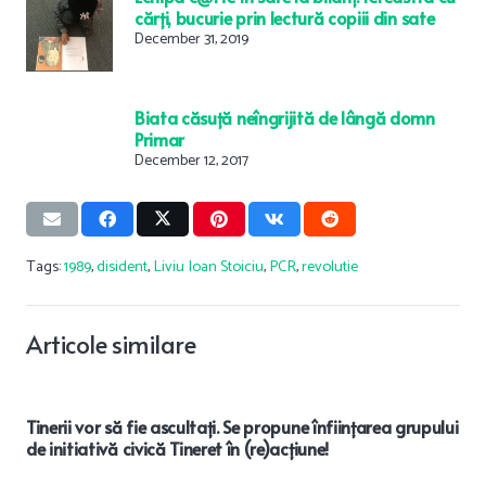
cărți, bucurie prin lectură copiii din sate
December 31, 2019
Biata căsuță neîngrijită de lângă domn
Primar
December 12, 2017
Tags:
1989
,
disident
,
Liviu Ioan Stoiciu
,
PCR
,
revolutie
Articole similare
i
Concert tradiţional de Crăciun al Orchestrei de Cameră
Unirea Focşani