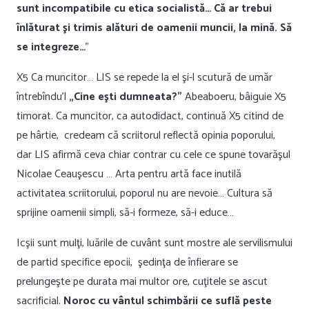
sunt incompatibile cu etica socialistă… Că ar trebui
înlăturat şi trimis alături de oamenii muncii, la mină. Să
se integreze…
”
X5 Ca muncitor… LIS se repede la el şi-l scutură de umăr
întrebîndu’l
„Cine eşti dumneata?”
Abeaboeru, bâiguie X5
timorat. Ca muncitor, ca autodidact, continuă X5 citind de
pe hârtie, credeam că scriitorul reflectă opinia poporului,
dar LIS afirmă ceva chiar contrar cu cele ce spune tovarăşul
Nicolae Ceauşescu … Arta pentru artă face inutilă
activitatea scriitorului, poporul nu are nevoie… Cultura să
sprijine oamenii simpli, să-i formeze, să-i educe…
Icşii sunt mulţi, luările de cuvânt sunt mostre ale servilismului
de partid specifice epocii, şedinţa de înfierare se
prelungeşte pe durata mai multor ore, cuţitele se ascut
sacrificial.
Noroc cu vântul schimbării ce suflă peste