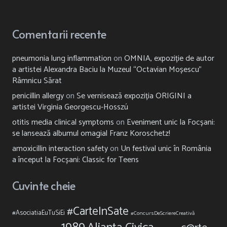
Comentarii recente
pneumonia lung inflammation
on
OMNIA, expoziție de autor
a artistei Alexandra Baciu la Muzeul “Octavian Moșescu”
Râmnicu Sărat
penicillin allergy
on
Se vernisează expoziția ORIGINI a
artistei Virginia Georgescu-Hosszú
otitis media clinical symptoms
on
Eveniment unic la Focșani:
se lansează albumul omagial Franz Koroschetz!
amoxicillin interaction safety
on
Un festival unic în România
a început la Focșani: Classic for Teens
Cuvinte cheie
#CarteInSate
#AsociatiaEuTuSiEi
#ConcursDeScriereCreativă