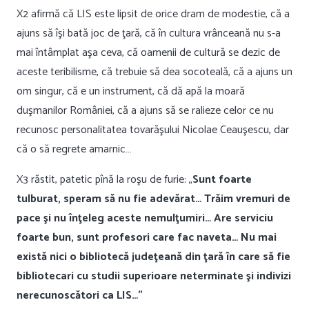
X2 afirmă că LIS este lipsit de orice dram de modestie, că a
ajuns să îşi bată joc de ţară, că în cultura vrânceană nu s-a
mai întâmplat aşa ceva, că oamenii de cultură se dezic de
aceste teribilisme, că trebuie să dea socoteală, că a ajuns un
om singur, că e un instrument, că dă apă la moară
duşmanilor României, că a ajuns să se ralieze celor ce nu
recunosc personalitatea tovarăşului Nicolae Ceauşescu, dar
că o să regrete amarnic…
X3 răstit, patetic pînă la roşu de furie: „
Sunt foarte
tulburat, speram să nu fie adevărat… Trăim vremuri de
pace şi nu înţeleg aceste nemulţumiri… Are serviciu
foarte bun, sunt profesori care fac naveta… Nu mai
există nici o bibliotecă judeţeană din ţară în care să fie
bibliotecari cu studii superioare neterminate şi indivizi
nerecunoscători ca LIS…”