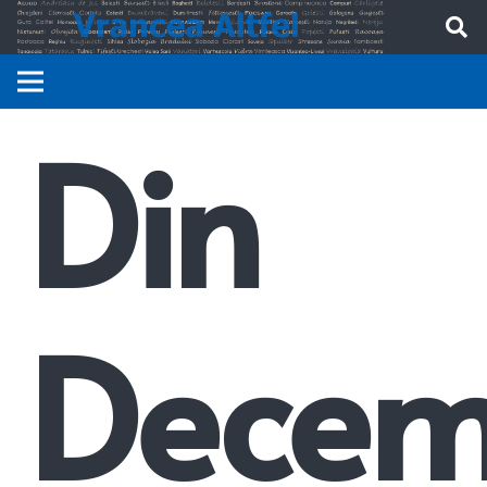
Din
Decem