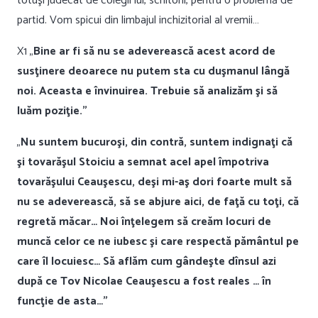
totuşi judecat de colegii lui, scriitorii, pentru o problemă de
partid. Vom spicui din limbajul inchizitorial al vremii…
X1 „
Bine ar fi să nu se adeverească acest acord de
susţinere deoarece nu putem sta cu duşmanul lângă
noi. Aceasta e învinuirea. Trebuie să analizăm şi să
luăm poziţie.”
„
Nu suntem bucuroşi, din contră, suntem indignaţi că
şi tovarăşul Stoiciu a semnat acel apel împotriva
tovarăşului Ceauşescu, deşi mi-aş dori foarte mult să
nu se adeverească, să se abjure aici, de faţă cu toţi, că
regretă măcar… Noi înţelegem să creăm locuri de
muncă celor ce ne iubesc şi care respectă pământul pe
care îl locuiesc… Să aflăm cum gândeşte dînsul azi
după ce Tov Nicolae Ceauşescu a fost reales … în
funcţie de asta…”