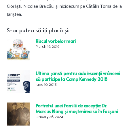
Ciorăști, Nicolae Braicău, și nicidecum pe Cătălin Toma de la
Jariștea.
S-ar
putea
să
iți
placă
și
:
Riscul vorbelor mari
March 16, 2016
Ultima șansă pentru adolescenții vrânceni
să participe la Camp Kennedy 2018
June 10, 2018
Portretul unei familii de excepție: Dr.
Marcus Klang și moștenirea sa în Focșani
January 26, 2024