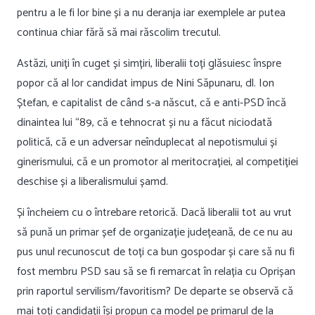
pentru a le fi lor bine și a nu deranja iar exemplele ar putea
continua chiar fără să mai răscolim trecutul.
Astăzi, uniți în cuget și simțiri, liberalii toți glăsuiesc înspre
popor că al lor candidat impus de Nini Săpunaru, dl. Ion
Ștefan, e capitalist de când s-a născut, că e anti-PSD încă
dinaintea lui “89, că e tehnocrat și nu a făcut niciodată
politică, că e un adversar neînduplecat al nepotismului și
ginerismului, că e un promotor al meritocrației, al competiției
deschise și a liberalismului șamd.
Și încheiem cu o întrebare retorică. Dacă liberalii tot au vrut
să pună un primar șef de organizație județeană, de ce nu au
pus unul recunoscut de toți ca bun gospodar și care să nu fi
fost membru PSD sau să se fi remarcat în relația cu Oprișan
prin raportul servilism/favoritism? De departe se observă că
mai toți candidații își propun ca model pe primarul de la