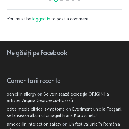
You must be
logged in
to post a comment.
Ne
găsiți
pe Facebook
Comentarii recente
penicillin allergy
on
Se vernisează expoziția ORIGINI a
artistei Virginia Georgescu-Hosszú
otitis media clinical symptoms
on
Eveniment unic la Focșani:
se lansează albumul omagial Franz Koroschetz!
amoxicillin interaction safety
on
Un festival unic în România