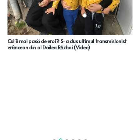
Cui îi mai pasă de eroi?! S-a dus ultimul transmisionist
vrâncean din al Doilea Război (Video)