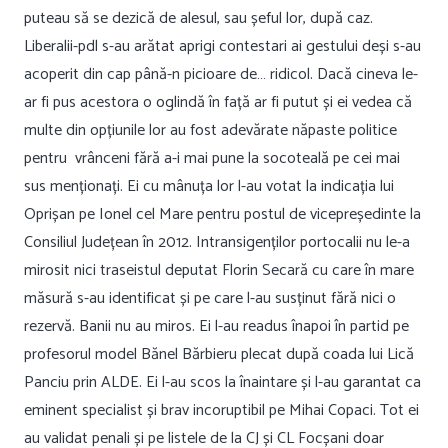
puteau să se dezică de alesul, sau șeful lor, după caz.
Liberalii-pdl s-au arătat aprigi contestari ai gestului deși s-au
acoperit din cap până-n picioare de… ridicol. Dacă cineva le-
ar fi pus acestora o oglindă în față ar fi putut și ei vedea că
multe din opțiunile lor au fost adevărate năpaste politice
pentru vrânceni fără a-i mai pune la socoteală pe cei mai
sus menționați. Ei cu mânuța lor l-au votat la indicația lui
Oprișan pe Ionel cel Mare pentru postul de vicepreședinte la
Consiliul Județean în 2012. Intransigenților portocalii nu le-a
mirosit nici traseistul deputat Florin Secară cu care în mare
măsură s-au identificat și pe care l-au susținut fără nici o
rezervă. Banii nu au miros. Ei l-au readus înapoi în partid pe
profesorul model Bănel Bărbieru plecat după coada lui Lică
Panciu prin ALDE. Ei l-au scos la înaintare și l-au garantat ca
eminent specialist și brav incoruptibil pe Mihai Copaci. Tot ei
au validat penali și pe listele de la CJ și CL Focșani doar