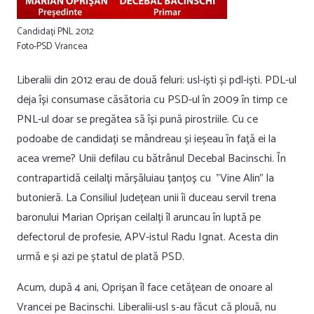
Candidați PNL 2012
Foto-PSD Vrancea
Liberalii din 2012 erau de două feluri: usl-iști și pdl-iști. PDL-ul
deja își consumase căsătoria cu PSD-ul în 2009 în timp ce
PNL-ul doar se pregătea să își pună pirostriile. Cu ce
podoabe de candidați se mândreau și ieșeau în față ei la
acea vreme? Unii defilau cu bătrânul Decebal Bacinschi. În
contrapartidă ceilalți mărșăluiau țanțoș cu ”Vine Alin” la
butonieră. La Consiliul Județean unii îi duceau servil trena
baronului Marian Oprișan ceilalți îl aruncau în luptă pe
defectorul de profesie, APV-istul Radu Ignat. Acesta din
urmă e și azi pe ștatul de plată PSD.
Acum, după 4 ani, Oprișan îl face cetățean de onoare al
Vrancei pe Bacinschi. Liberalii-usl s-au făcut că plouă, nu