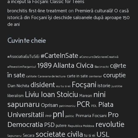
a început la Focșani: Classic for Teens
bronchitis first‑line treatment
on
Premieră culturală! O casă
istorică din Focșani își deschide saloanele după aproape 150
de ani
Cuvinte cheie
#CarteInSate
#AsociatiaEuTuSiEi
#ConcursDeScriereCreativă
1989
Alianta Civica
c@rte
#PovestimFocșaniul
Bacinschi
în sate
coruptie
carte in sate
calitate
Caravana de lectura
centenar
Focșani
disident
istorie
Dan Nichita
eu tu si ei
justitie
nini
Liviu Ioan Stoiciu
liberalism
Marean
sapunaru
PCR
Piata
Oprisan
patrimoniu
PDL
pnl
Universitatii
Pro
Primaria Focsani
PMP
politic
revolutie
Democratia
PSD
putere
Republica Moldova
societate civila
USL
Secara
tu si ei
Sapunaru