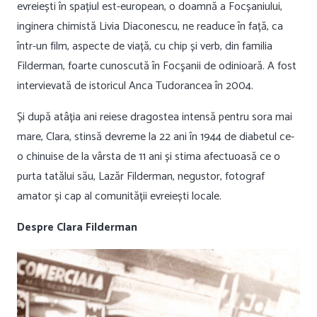
evreiești în spațiul est-european, o doamnă a Focșaniului,
inginera chimistă Livia Diaconescu, ne readuce în față, ca
într-un film, aspecte de viață, cu chip și verb, din familia
Filderman, foarte cunoscută în Focşanii de odinioară. A fost
intervievată de istoricul Anca Tudorancea în 2004.
Și după atâția ani reiese dragostea intensă pentru sora mai
mare, Clara, stinsă devreme la 22 ani în 1944 de diabetul ce-
o chinuise de la vârsta de 11 ani și stima afectuoasă ce o
purta tatălui său, Lazăr Filderman, negustor, fotograf
amator și cap al comunității evreiești locale.
Despre Clara Filderman