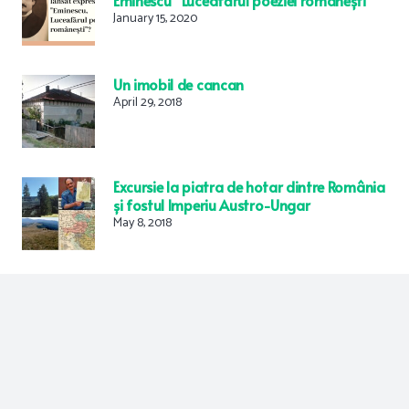
January 15, 2020
Un imobil de cancan
April 29, 2018
Excursie la piatra de hotar dintre România
și fostul Imperiu Austro-Ungar
May 8, 2018
Proiectul cultural c@rte în sate, model de
bună practică la nivel național
June 8, 2019