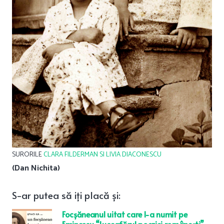
SURORILE
CLARA FILDERMAN SI LIVIA DIACONESCU
(Dan Nichita)
S-ar
putea
să
iți
placă
și
:
Focșăneanul uitat care l-a numit pe
Eminescu “Luceafărul poeziei românești”