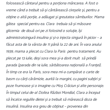
folosească cântarul pentru a porționa mâncarea. A fost o
vreme când a trebuit să-și cântărească cireșele și, pentru a
obține o altă porție, a adăugat și greutatea sâmburilor. Mama
gătea special pentru ea. Clara trebuia să-și măsoare
glicemia de două ori pe zi folosind o soluție, își
administratsingură insulina și și-o injecta ​​singură în picior – a
făcut asta de la vârsta de 11 până la 22 de ani. În vara anului
1939, mama a plecat cu Clara la Paris pentru tratament. Au
plecat pe 13 iulie, deși sora mea și-a dorit mult să prindă
parada [parada din 14 iulie, sărbătoarea națională a Franței].
În timp ce era la Paris, sora mea mi-a cumpărat o carte de
basm cu cărți cărămizie, aurită la margini, cu pagini subțiri și
poze frumoase și o imagine cu Moș Crăciun și alte personaje.
În timpul celui de-al Doilea Război Mondial, Clara a început
să încalce regulile dietei și a trebuit să mărească doza de
insulină. Insulina era greu de obținut – provenea din