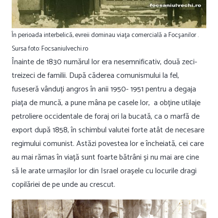
În perioada interbelică, evreii dominau viaţa comercială a Focşanilor .
Sursa foto: Focsaniulvechi.ro
Înainte de 1830 numărul lor era nesemnificativ, două zeci-
treizeci de familii. După căderea comunismului la fel,
fuseseră vânduți angros în anii 1950- 1951 pentru a degaja
piața de muncă, a pune mâna pe casele lor, a obține utilaje
petroliere occidentale de foraj ori la bucată, ca o marfă de
export după 1858, în schimbul valutei forte atât de necesare
regimului comunist. Astăzi povestea lor e încheiată, cei care
au mai rămas în viață sunt foarte bătrâni și nu mai are cine
să le arate urmașilor lor din Israel orașele cu locurile dragi
copilăriei de pe unde au crescut.