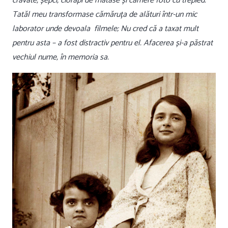
cravate, șepci, ciorapi de mătase și camere foto cu trepied.
Tatăl meu transformase cămăruța de alături într-un mic
laborator unde devoala filmele; Nu cred că a taxat mult
pentru asta – a fost distractiv pentru el. Afacerea și-a păstrat
vechiul nume, în memoria sa.