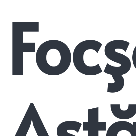
Focş
Astă