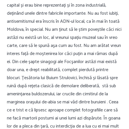
capital și erau bine reprezentați și în zona industrială,
deținând unele dintre fabricile importante. Nu au fost iubiți,
antisemitismul era înscris în ADN-ul local, ca în mai în toată
Moldova, în special. Nu am ținut să le știm poveștile căci nici
astăzi nu există un loc, al vreunui spațiu muzeal sau în vreo
carte, care să le spună aşa cum au fost. Nu am arătat vreun
interes față de moștenirea lor căci puțin a mai rămas după
ei. Din cele șapte sinagogi ale Focşanilor astăzi mai există
doar una, e drept reabilitată, complet pierdută printre
blocuri. Țesătoria lui Buium Strulovici, închisă și lăsată spre
ruină după rețeta clasică de demolare deliberată, stă sub
amenințarea buldozerului, iar crucile din cimitirul de la
marginea orașului de-abia se mai văd dintre buruieni . Ceea
ce e trist e că lipsesc aproape complet fotografiile care să
ne facă martorii postumi ai unei lumi azi dispărute. În goana
lor de a pleca din țară, cu interdicția de a lua cu ei mai mult