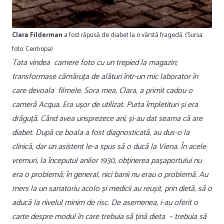
Clara Filderman
a fost răpusă de diabet la o vârstă fragedă. (Sursa
foto: Centropa)
Tata vindea camere foto cu un trepied la magazin;
transformase cămăruța de alături într-un mic laborator în
care devoala filmele. Sora mea, Clara, a primit cadou o
cameră Acqua. Era ușor de utilizat. Purta împletituri și era
drăguță. Când avea unsprezece ani, și-au dat seama că are
diabet. După ce boala a fost diagnosticată, au dus-o la
clinică, dar un asistent le-a spus să o ducă la Viena. În acele
vremuri, la începutul anilor 1930, obținerea pașaportului nu
era o problemă; în general, nici banii nu erau o problemă. Au
mers la un sanatoriu acolo și medicii au reușit, prin dietă, să o
aducă la nivelul minim de risc. De asemenea, i-au oferit o
carte despre modul în care trebuia să țină dieta – trebuia să