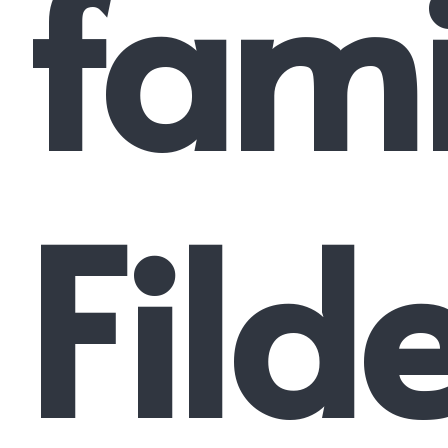
fami
Fil