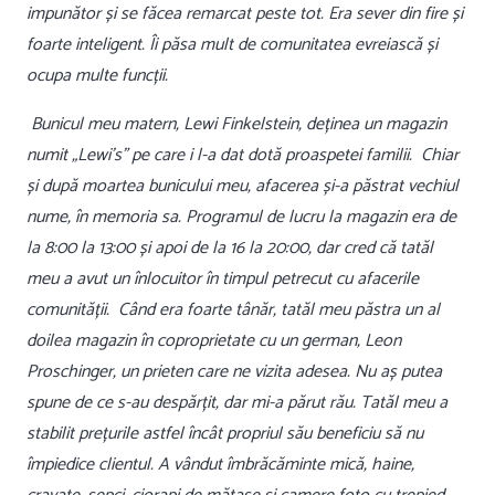
impunător și se făcea remarcat peste tot. Era sever din fire și
foarte inteligent. Îi păsa mult de comunitatea evreiască și
ocupa multe funcții.
Bunicul meu matern, Lewi Finkelstein, deținea un magazin
numit „Lewi’s” pe care i l-a dat dotă proaspetei familii. Chiar
și după moartea bunicului meu, afacerea și-a păstrat vechiul
nume, în memoria sa. Programul de lucru la magazin era de
la 8:00 la 13:00 și apoi de la 16 la 20:00, dar cred că tatăl
meu a avut un înlocuitor în timpul petrecut cu afacerile
comunității. Când era foarte tânăr, tatăl meu păstra un al
doilea magazin în coproprietate cu un german, Leon
Proschinger, un prieten care ne vizita adesea. Nu aș putea
spune de ce s-au despărțit, dar mi-a părut rău. Tatăl meu a
stabilit prețurile astfel încât propriul său beneficiu să nu
împiedice clientul. A vândut îmbrăcăminte mică, haine,