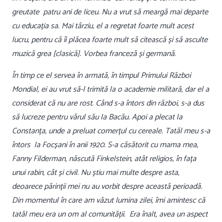
greutate patru ani de liceu. Nu a vrut să meargă mai departe
cu educația sa. Mai târziu, el a regretat foarte mult acest
lucru, pentru că îi plăcea foarte mult să citească și să asculte
muzică grea [clasică]. Vorbea franceză și germană.
În timp ce el servea în armată, în timpul Primului Război
Mondial, ei au vrut să-l trimită la o academie militară, dar el a
considerat că nu are rost. Când s-a întors din război, s-a dus
să lucreze pentru vărul său la Bacău. Apoi a plecat la
Constanța, unde a preluat comerțul cu cereale. Tatăl meu s-a
întors la Focșani în anii 1920. S-a căsătorit cu mama mea,
Fanny Filderman, născută Finkelstein, atât religios, în fața
unui rabin, cât și civil. Nu știu mai multe despre asta,
deoarece părinții mei nu au vorbit despre această perioadă.
Din momentul în care am văzut lumina zilei, îmi amintesc că
tatăl meu era un om al comunității. Era înalt, avea un aspect